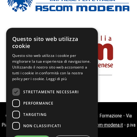
Questo sito web utilizza
cookie
Questo sito web utilizza i cookie per
migliorare la tua esperienza di navigazione.
Utilizzando il nostro sito web acconsenti a
tutti i cookie in conformità con la nostra
policy per i cookie.
Leggi di più
STRETTAMENTE NECESSARI
PERFORMANCE
TARGETING
© Copyright 2018 Modena con Gusto c/o Iscom Formazione - Via
Piave, 125 a Modena
Tel: 059 7364350
-
info@iscom-modena.it
- p.iva
NON CLASSIFICATI
00829580364 -
Cookie