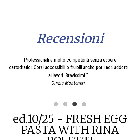
Recensioni
Corsi molto belli e interessanti sia per amatori che
etti
professionisti. Personale preparato e varietà di proposte e la
sa
scuola di cucina è molto bella.
Fabrizia Ferri
ed.10/25 - FRESH EGG
PASTA WITH RINA